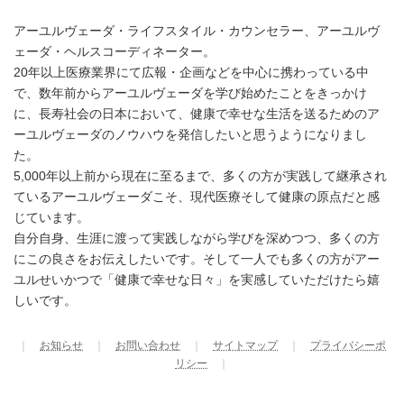
アーユルヴェーダ・ライフスタイル・カウンセラー、アーユルヴ
ェーダ・ヘルスコーディネーター。
20年以上医療業界にて広報・企画などを中心に携わっている中
で、数年前からアーユルヴェーダを学び始めたことをきっかけ
に、長寿社会の日本において、健康で幸せな生活を送るためのア
ーユルヴェーダのノウハウを発信したいと思うようになりまし
た。
5,000年以上前から現在に至るまで、多くの方が実践して継承され
ているアーユルヴェーダこそ、現代医療そして健康の原点だと感
じています。
自分自身、生涯に渡って実践しながら学びを深めつつ、多くの方
にこの良さをお伝えしたいです。そして一人でも多くの方がアー
ユルせいかつで「健康で幸せな日々」を実感していただけたら嬉
しいです。
｜
お知らせ
｜
お問い合わせ
｜
サイトマップ
｜
プライバシーポ
リシー
｜