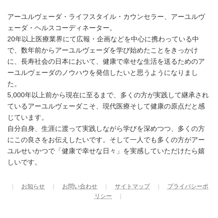
アーユルヴェーダ・ライフスタイル・カウンセラー、アーユルヴ
ェーダ・ヘルスコーディネーター。
20年以上医療業界にて広報・企画などを中心に携わっている中
で、数年前からアーユルヴェーダを学び始めたことをきっかけ
に、長寿社会の日本において、健康で幸せな生活を送るためのア
ーユルヴェーダのノウハウを発信したいと思うようになりまし
た。
5,000年以上前から現在に至るまで、多くの方が実践して継承され
ているアーユルヴェーダこそ、現代医療そして健康の原点だと感
じています。
自分自身、生涯に渡って実践しながら学びを深めつつ、多くの方
にこの良さをお伝えしたいです。そして一人でも多くの方がアー
ユルせいかつで「健康で幸せな日々」を実感していただけたら嬉
しいです。
｜
お知らせ
｜
お問い合わせ
｜
サイトマップ
｜
プライバシーポ
リシー
｜