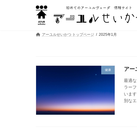
コ
ナ
ン
ビ
テ
ゲ
ン
ー
ツ
シ
へ
ョ
アーユルせいかつ トップページ
2025年1月
ス
ン
キ
に
ッ
移
プ
動
アー
健康
最適な
ラーフ
います
別なエ