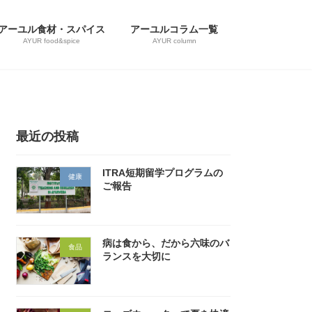
アーユル食材・スパイス
アーユルコラム一覧
AYUR food&spice
AYUR column
最近の投稿
ITRA短期留学プログラムの
健康
ご報告
病は食から、だから六味のバ
食品
ランスを大切に