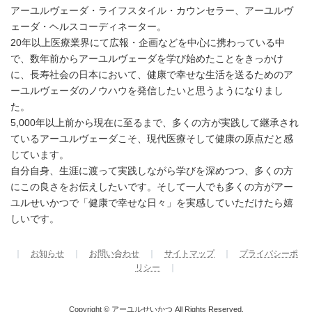
アーユルヴェーダ・ライフスタイル・カウンセラー、アーユルヴ
ェーダ・ヘルスコーディネーター。
20年以上医療業界にて広報・企画などを中心に携わっている中
で、数年前からアーユルヴェーダを学び始めたことをきっかけ
に、長寿社会の日本において、健康で幸せな生活を送るためのア
ーユルヴェーダのノウハウを発信したいと思うようになりまし
た。
5,000年以上前から現在に至るまで、多くの方が実践して継承され
ているアーユルヴェーダこそ、現代医療そして健康の原点だと感
じています。
自分自身、生涯に渡って実践しながら学びを深めつつ、多くの方
にこの良さをお伝えしたいです。そして一人でも多くの方がアー
ユルせいかつで「健康で幸せな日々」を実感していただけたら嬉
しいです。
｜
お知らせ
｜
お問い合わせ
｜
サイトマップ
｜
プライバシーポ
リシー
｜
Copyright © アーユルせいかつ All Rights Reserved.