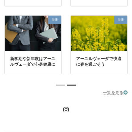
食品
健
健康
ローズウォーターで夏を
はじめてのアーユルヴ
快適に過ごすアーユルヴ
ーダの基本用語ガイド
で快適
ェーダ
一覧を見る
Instagram