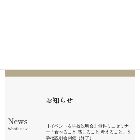
ギーは、無塩バターを加熱することで水分やタンパク
といった不純物を取り除いた純粋な油のこと。バター
オイルの一種で、
世界中の油の中で一番高品質なオイ
ル
といわれています。正しく取り入れることで健康に
良いと注目されています。
ギーについて
お知らせ
News
【イベント＆学校説明会】無料ミニセミナ
What's new
ー「食べること 感じること 考えること」＆
学校説明会開催（終了）