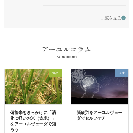
一覧を見る
アーユルコラム
AYUR column
健康
健康
食
ヴェー
ITRA短期留学プログラ
病は食から、だから六
ムのご報告
のバランスを大切に