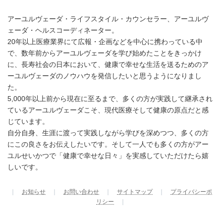
アーユルヴェーダ・ライフスタイル・カウンセラー、アーユルヴ
ェーダ・ヘルスコーディネーター。
20年以上医療業界にて広報・企画などを中心に携わっている中
で、数年前からアーユルヴェーダを学び始めたことをきっかけ
に、長寿社会の日本において、健康で幸せな生活を送るためのア
ーユルヴェーダのノウハウを発信したいと思うようになりまし
た。
5,000年以上前から現在に至るまで、多くの方が実践して継承され
ているアーユルヴェーダこそ、現代医療そして健康の原点だと感
じています。
自分自身、生涯に渡って実践しながら学びを深めつつ、多くの方
にこの良さをお伝えしたいです。そして一人でも多くの方がアー
ユルせいかつで「健康で幸せな日々」を実感していただけたら嬉
しいです。
｜
お知らせ
｜
お問い合わせ
｜
サイトマップ
｜
プライバシーポ
リシー
｜