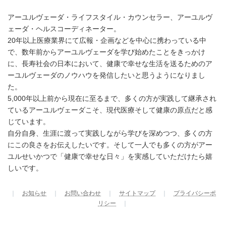
アーユルヴェーダ・ライフスタイル・カウンセラー、アーユルヴ
ェーダ・ヘルスコーディネーター。
20年以上医療業界にて広報・企画などを中心に携わっている中
で、数年前からアーユルヴェーダを学び始めたことをきっかけ
に、長寿社会の日本において、健康で幸せな生活を送るためのア
ーユルヴェーダのノウハウを発信したいと思うようになりまし
た。
5,000年以上前から現在に至るまで、多くの方が実践して継承され
ているアーユルヴェーダこそ、現代医療そして健康の原点だと感
じています。
自分自身、生涯に渡って実践しながら学びを深めつつ、多くの方
にこの良さをお伝えしたいです。そして一人でも多くの方がアー
ユルせいかつで「健康で幸せな日々」を実感していただけたら嬉
しいです。
｜
お知らせ
｜
お問い合わせ
｜
サイトマップ
｜
プライバシーポ
リシー
｜